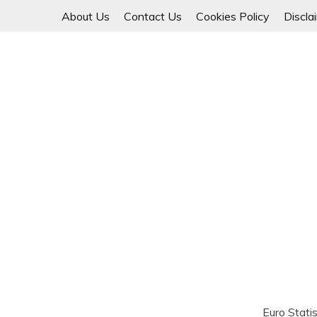
Skip
About Us
Contact Us
Cookies Policy
Discla
to
content
Euro Statis