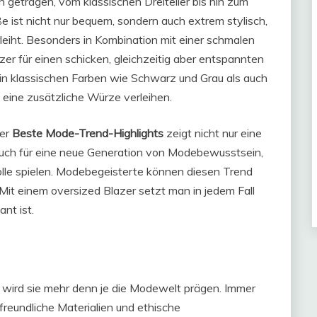
n getragen, vom klassischen Dreiteiler bis hin zum
e ist nicht nur bequem, sondern auch extrem stylisch,
leiht. Besonders in Kombination mit einer schmalen
er für einen schicken, gleichzeitig aber entspannten
in klassischen Farben wie Schwarz und Grau als auch
 eine zusätzliche Würze verleihen.
der
Beste Mode-Trend-Highlights
zeigt nicht nur eine
auch für eine neue Generation von Modebewusstsein,
olle spielen. Modebegeisterte können diesen Trend
. Mit einem oversized Blazer setzt man in jedem Fall
nt ist.
5 wird sie mehr denn je die Modewelt prägen. Immer
eundliche Materialien und ethische