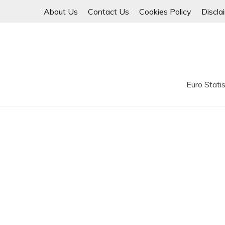
Skip
About Us
Contact Us
Cookies Policy
Discla
to
content
Euro Statis